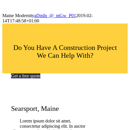
Maine Modernity
aDmIn_@_mGw_P01
2019-02-
14T17:48:58+01:00
Do You Have A Construction Project
We Can Help With?
Get a free quote
Searsport, Maine
Lorem ipsum dolor sit amet,
consectetur adipiscing elit. In auctor