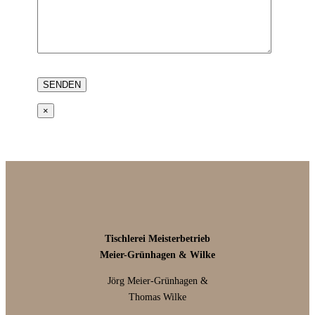
×
Tischlerei Meisterbetrieb
Meier-Grünhagen & Wilke
Jörg Meier-Grünhagen &
Thomas Wilke