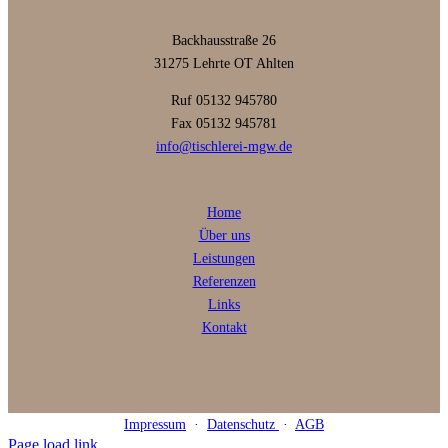
Backhausstraße 26
31275 Lehrte OT Ahlten
Ruf 05132 945780
Fax 05132 945781
info@tischlerei-mgw.de
Home
Über uns
Leistungen
Referenzen
Links
Kontakt
Impressum
·
Datenschutz
·
AGB
Page load link