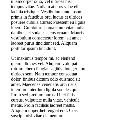
ullamcorper odio, vel ultrices nisl
tempus vitae. Nullam at eros vitae elit
lacinia tristique. Vestibulum ante ipsum
primis in faucibus orci luctus et ultrices
posuere cubilia Curae; Praesent eu ligula
libero. Curabitur lacinia enim vitae nulla
dapibus, et sodales lacus ornare. Mauris
vestibulum consectetur lorem, sit amet
laoreet purus tincidunt sed. Aliquam
porttitor ipsum tincidunt.
Ut maximus tempor mi, ac eleifend
quam ultricies vel. Aliquam volutpat
rutrum libero feugiat sagittis. Integer non
ultrices sem. Nam tempor consequat
dolor, finibus dictum odio euismod sit
amet. Maecenas venenatis orci risus,
interdum interdum ligula sodales quis.
Proin sed pretium purus. Ut et felis
cursus, vulputate nulla vitae, vehicula
metus. Proin facilisis laoreet mattis.
Aliquam imperdiet feugiat erat. Cras
suscipit nisi vitae elementum.