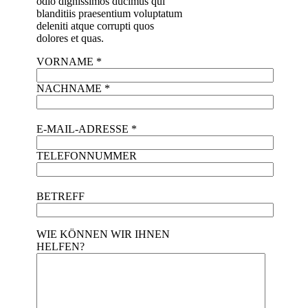
odio dignissimos ducimus qui
blanditiis praesentium voluptatum
deleniti atque corrupti quos
dolores et quas.
VORNAME *
NACHNAME *
E-MAIL-ADRESSE *
TELEFONNUMMER
BETREFF
WIE KÖNNEN WIR IHNEN
HELFEN?